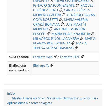
LAFUENTE
,
PILAR CEA MINGUEZA
,
IGNACIO GASCÓN SABATÉ
,
RAQUEL
GIMÉNEZ SORO
,
CARLOS GÓMEZ-
MORENO CALERA
,
GERARDO FABIÁN
GOYA ROSSETTI
,
MARÍA VALERIA
GRAZÚ BONAVIA
,
LUIS MARTÍN
MORENO
,
ANTONIO MONZÓN
BESCÓS
,
MARÍA PILAR PINA IRITIA
,
MILAGROS PIÑOL LACAMBRA
,
MARÍA
BLANCA ROS LATIENDA
,
MARIA
TERESA SIERRA TRAVIESO
Guía docente
Formato web
/
Formato PDF
Bibliografía
Bibliografía
recomendada
Inicio
Máster Universitario en Materiales Nanoestructurados para
Aplicaciones Nanotecnológicas