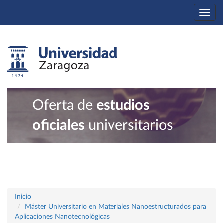
Togg
navi
Oferta de
estudios
oficiales
universitarios
Inicio
Máster Universitario en Materiales Nanoestructurados para
Aplicaciones Nanotecnológicas