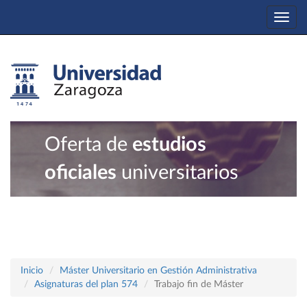
Togg
navi
Oferta de
estudios
oficiales
universitarios
Inicio
Máster Universitario en Gestión Administrativa
Asignaturas del plan 574
Trabajo fin de Máster