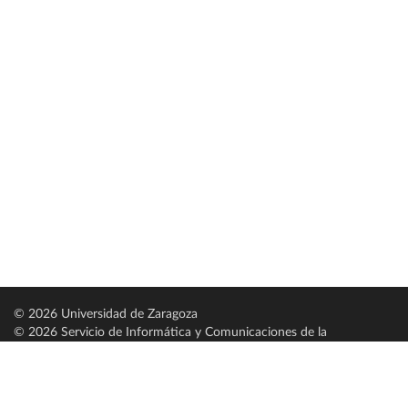
© 2026 Universidad de Zaragoza
© 2026 Servicio de Informática y Comunicaciones de la
Universidad de Zaragoza (
SICUZ
)
Universidad de Zaragoza
C/ Pedro Cerbuna, 12
ES-50009 Zaragoza