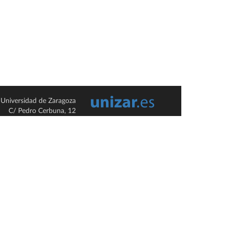
Universidad de Zaragoza
C/ Pedro Cerbuna, 12
ES-50009 Zaragoza
España / Spain
Tel: +34 976761000
ciu@unizar.es
Q-5018001-G
so legal
|
Condiciones generales de uso
|
Política de privacidad