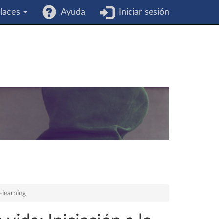
laces
Ayuda
Iniciar sesión
-learning