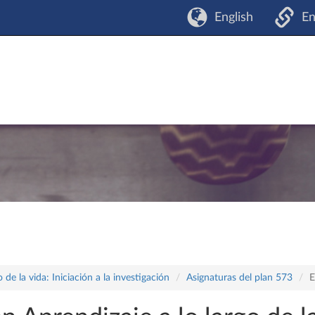
English
En
 de la vida: Iniciación a la investigación
Asignaturas del plan 573
E