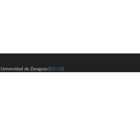
Universidad de Zaragoza (
SICUZ
)
Avi