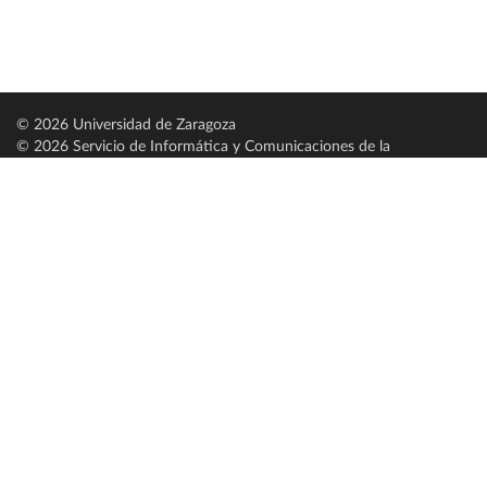
© 2026 Universidad de Zaragoza
© 2026 Servicio de Informática y Comunicaciones de la
Universidad de Zaragoza (
SICUZ
)
Universidad de Zaragoza
C/ Pedro Cerbuna, 12
ES-50009 Zaragoza
España / Spain
Tel: +34 976761000
ciu@unizar.es
Q-5018001-G
Servido por nodo: estudios
Aviso legal
|
Condiciones generales de uso
|
Política de privacidad