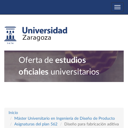
Togg
navi
Oferta de
estudios
oficiales
universitarios
Inicio
Máster Universitario en Ingeniería de Diseño de Producto
Asignaturas del plan 562
Diseño para fabricación aditiva