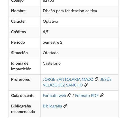
Código
62953
Nombre
Diseño para fabricación aditiva
Carácter
Optativa
Créditos
4,5
Periodo
Semestre 2
Situación
Ofertada
Idioma de
Castellano
impartición
Profesores
JORGE SANTOLARIA MAZO
,
JESÚS
VELÁZQUEZ SANCHO
Guía docente
Formato web
/
Formato PDF
Bibliografía
Bibliografía
recomendada