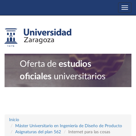
Togg
navi
Oferta de
estudios
oficiales
universitarios
Inicio
Máster Universitario en Ingeniería de Diseño de Producto
Asignaturas del plan 562
Internet para las cosas