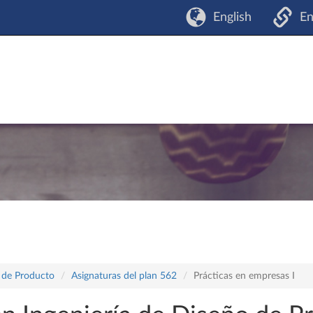
English
En
o de Producto
Asignaturas del plan 562
Prácticas en empresas I