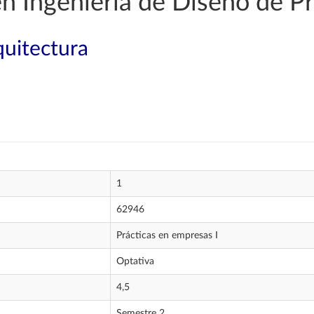
en Ingeniería de Diseño de P
quitectura
1
62946
Prácticas en empresas I
Optativa
4,5
Semestre 2