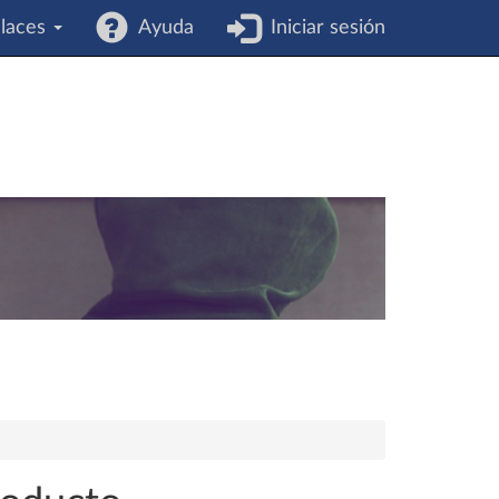
laces
Ayuda
Iniciar sesión