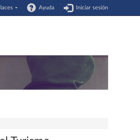
laces
Ayuda
Iniciar sesión