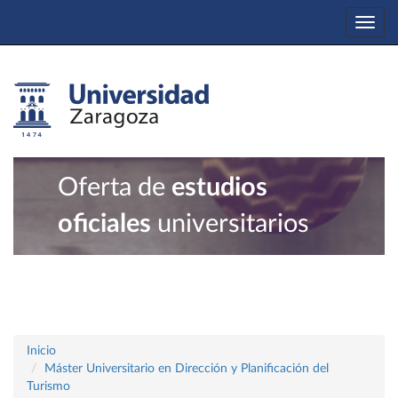
Togg
navi
Oferta de
estudios
oficiales
universitarios
Inicio
Máster Universitario en Dirección y Planificación del
Turismo