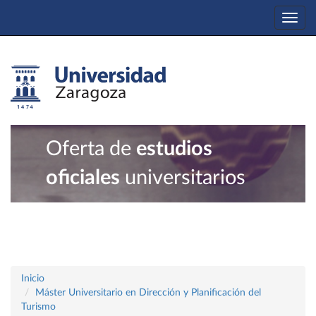
Togg
navi
Oferta de
estudios
oficiales
universitarios
Inicio
Máster Universitario en Dirección y Planificación del
Turismo