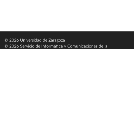
© 2026 Universidad de Zaragoza
© 2026 Servicio de Informática y Comunicaciones de la
Universidad de Zaragoza (
SICUZ
)
Universidad de Zaragoza
C/ Pedro Cerbuna, 12
ES-50009 Zaragoza
España / Spain
Tel: +34 976761000
ciu@unizar.es
Q-5018001-G
Servido por nodo: estudios