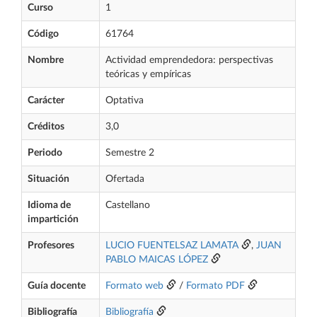
Curso
1
Código
61764
Nombre
Actividad emprendedora: perspectivas
teóricas y empíricas
Carácter
Optativa
Créditos
3,0
Periodo
Semestre 2
Situación
Ofertada
Idioma de
Castellano
impartición
Profesores
LUCIO FUENTELSAZ LAMATA
,
JUAN
PABLO MAICAS LÓPEZ
Guía docente
Formato web
/
Formato PDF
Bibliografía
Bibliografía