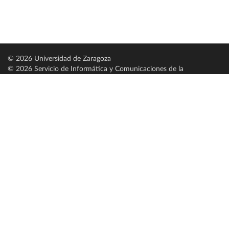
© 2026 Universidad de Zaragoza
© 2026 Servicio de Informática y Comunicaciones de la
Universidad de Zaragoza (
SICUZ
)
Universidad de Zaragoza
C/ Pedro Cerbuna, 12
ES-50009 Zaragoza
España / Spain
Tel: +34 976761000
ciu@unizar.es
Q-5018001-G
Servido por nodo: estudios
Aviso legal
|
Condiciones generales de uso
|
Política de privacidad