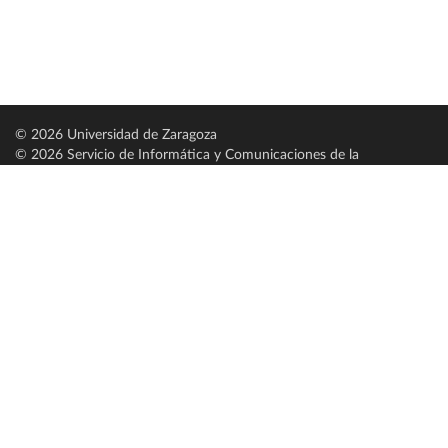
© 2026 Universidad de Zaragoza
© 2026 Servicio de Informática y Comunicaciones de la
Universidad de Zaragoza (
SICUZ
)
Universidad de Zaragoza
C/ Pedro Cerbuna, 12
ES-50009 Zaragoza
España / Spain
Tel: +34 976761000
ciu@unizar.es
Q-5018001-G
Servido por nodo: estudios