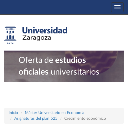
Togg
navi
Oferta de
estudios
oficiales
universitarios
Inicio
Máster Universitario en Economía
Asignaturas del plan 525
Crecimiento económico