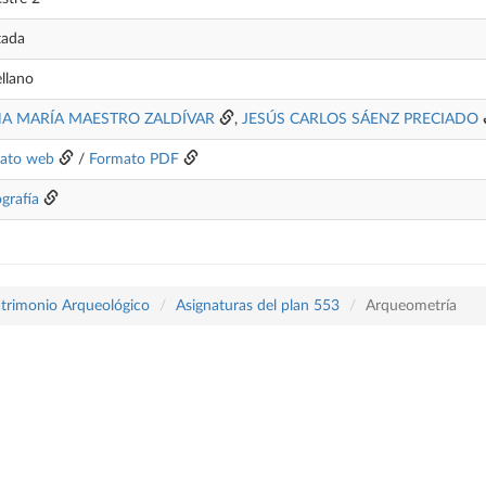
tada
llano
NA MARÍA MAESTRO ZALDÍVAR
,
JESÚS CARLOS SÁENZ PRECIADO
ato web
/
Formato PDF
ografía
atrimonio Arqueológico
Asignaturas del plan 553
Arqueometría