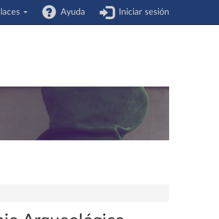
laces
Ayuda
Iniciar sesión