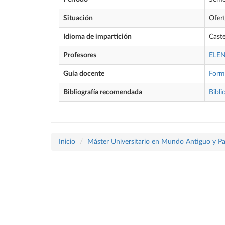
Situación
Ofer
Idioma de impartición
Caste
Profesores
ELE
Guía docente
Form
Bibliografía recomendada
Bibli
Inicio
Máster Universitario en Mundo Antiguo y P