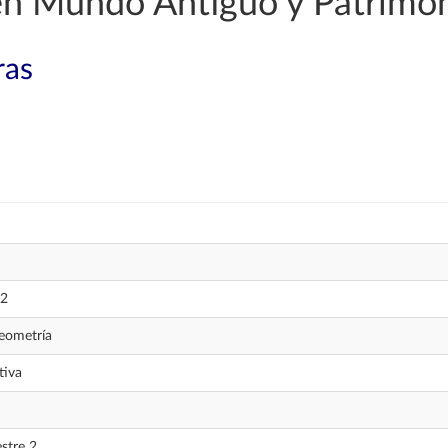
 en Mundo Antiguo y Patrimo
ras
2
eometría
tiva
stre 2