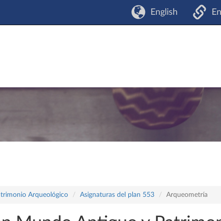
English
En
atrimonio Arqueológico
Asignaturas del plan 553
Arqueometría