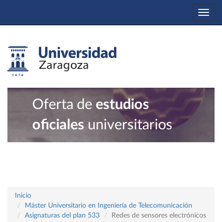
Togg
navi
Oferta de
estudios
oficiales
universitarios
Inicio
Máster Universitario en Ingeniería de Telecomunicación
Asignaturas del plan 533
Redes de sensores electrónicos