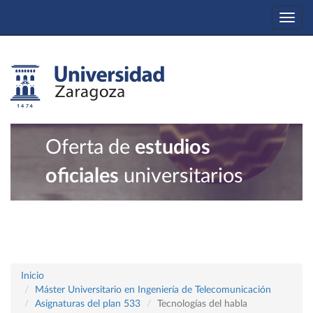
Togg
navi
Oferta de
estudios
oficiales
universitarios
Inicio
Máster Universitario en Ingeniería de Telecomunicación
Asignaturas del plan 533
Tecnologías del habla