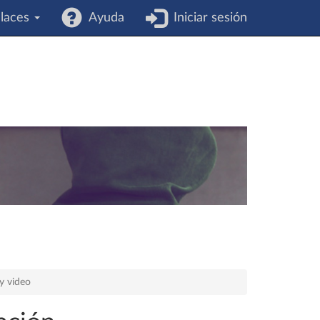
laces
Ayuda
Iniciar sesión
y video