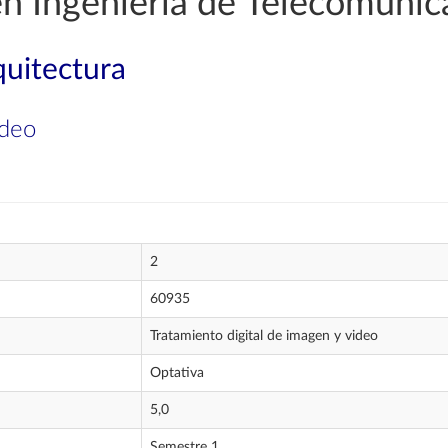
en Ingeniería de Telecomunic
quitectura
ideo
2
60935
Tratamiento digital de imagen y video
Optativa
5,0
Semestre 1