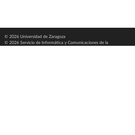
© 2026 Universidad de Zaragoza
© 2026 Servicio de Informática y Comunicaciones de la
Universidad de Zaragoza (
SICUZ
)
Universidad de Zaragoza
C/ Pedro Cerbuna, 12
ES-50009 Zaragoza
España / Spain
Tel: +34 976761000
ciu@unizar.es
Q-5018001-G
Servido por nodo: estudios
Aviso legal
|
Condiciones generales de uso
|
Política de privacidad