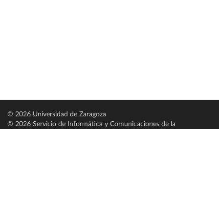
© 2026 Universidad de Zaragoza
© 2026 Servicio de Informática y Comunicaciones de la
Universidad de Zaragoza (
SICUZ
)
Universidad de Zaragoza
C/ Pedro Cerbuna, 12
ES-50009 Zaragoza
España / Spain
Tel: +34 976761000
ciu@unizar.es
Q-5018001-G