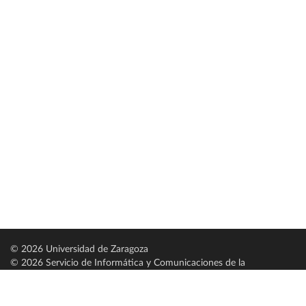
© 2026 Universidad de Zaragoza
© 2026 Servicio de Informática y Comunicaciones de la
Universidad de Zaragoza (
SICUZ
)
Universidad de Zaragoza
C/ Pedro Cerbuna, 12