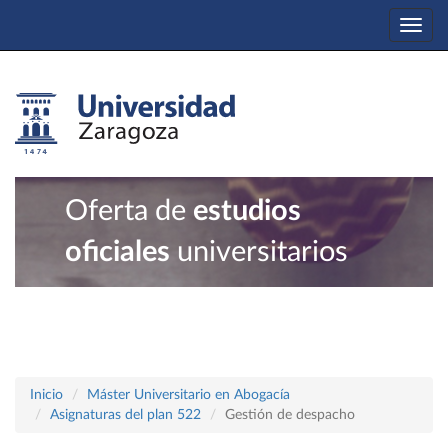
Togg
navi
Oferta de
estudios
oficiales
universitarios
Inicio
Máster Universitario en Abogacía
Asignaturas del plan 522
Gestión de despacho