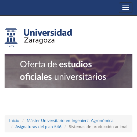
Togg
navi
Oferta de
estudios
oficiales
universitarios
Inicio
Máster Universitario en Ingeniería Agronómica
Asignaturas del plan 546
Sistemas de producción animal