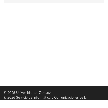
© 2026 Universidad de Zaragoza
© 2026 Servicio de Informática y Comunicaciones de la
Universidad de Zaragoza (
SICUZ
)
Universidad de Zaragoza