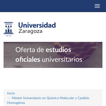
Togg
navi
Oferta de
estudios
oficiales
universitarios
Inicio
Máster Universitario en Química Molecular y Catálisis
Homogénea