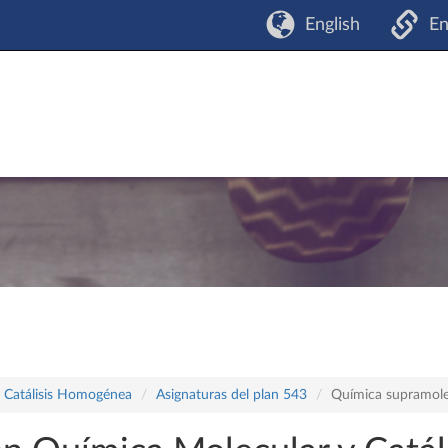
English
En
y Catálisis Homogénea
Asignaturas del plan 543
Química supramole