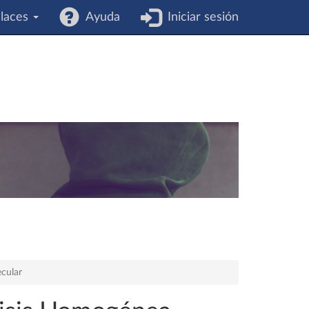
laces
Ayuda
Iniciar sesión
cular