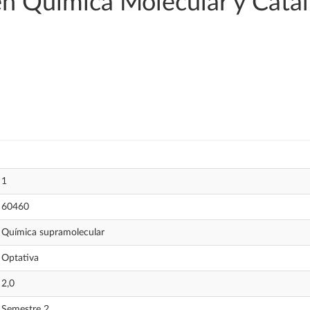
 en Química Molecular y Catá
1
60460
Química supramolecular
Optativa
2,0
Semestre 2