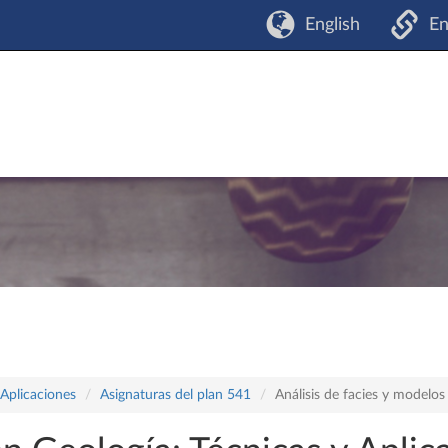
English
En
 Aplicaciones
Asignaturas del plan 541
Análisis de facies y modelos