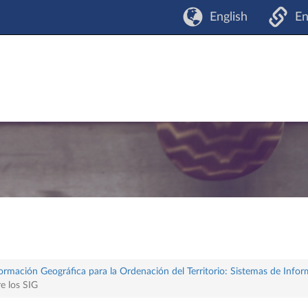
English
En
formación Geográfica para la Ordenación del Territorio: Sistemas de Info
e los SIG