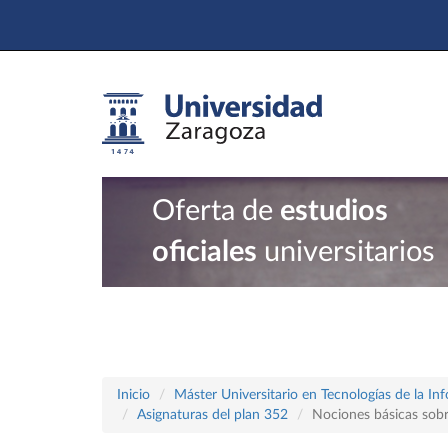
Oferta de
estudios
oficiales
universitarios
Inicio
Máster Universitario en Tecnologías de la In
Asignaturas del plan 352
Nociones básicas sobr