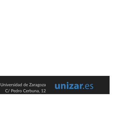
Universidad de Zaragoza
C/ Pedro Cerbuna, 12
ES-50009 Zaragoza
España / Spain
Tel: +34 976761000
ciu@unizar.es
Q-5018001-G