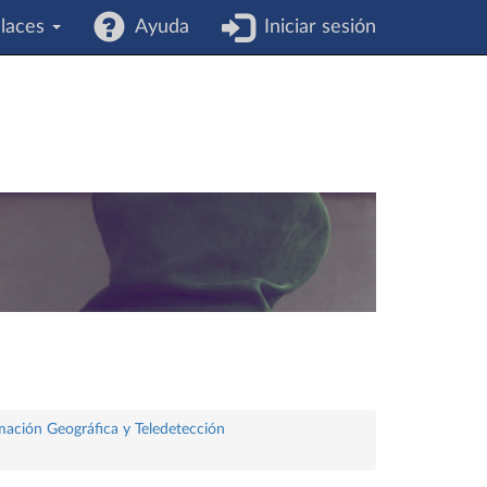
laces
Ayuda
Iniciar sesión
rmación Geográfica y Teledetección