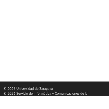
© 2026 Universidad de Zaragoza
© 2026 Servicio de Informática y Comunicaciones de la
Universidad de Zaragoza (
SICUZ
)
Universidad de Zaragoza
C/ Pedro Cerbuna, 12