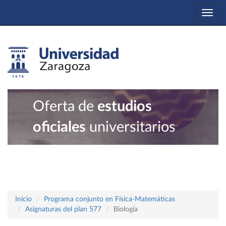
Togg
navi
Oferta de
estudios
oficiales
universitarios
Inicio
Programa conjunto en Física-Matemáticas
Asignaturas del plan 577
Biología