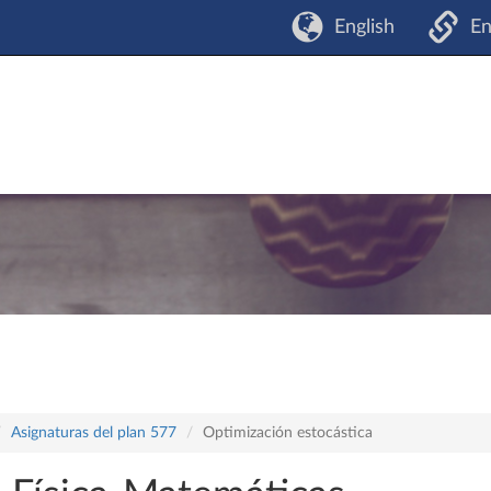
English
En
Asignaturas del plan 577
Optimización estocástica