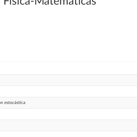
 Física-Matemáticas
n estocástica