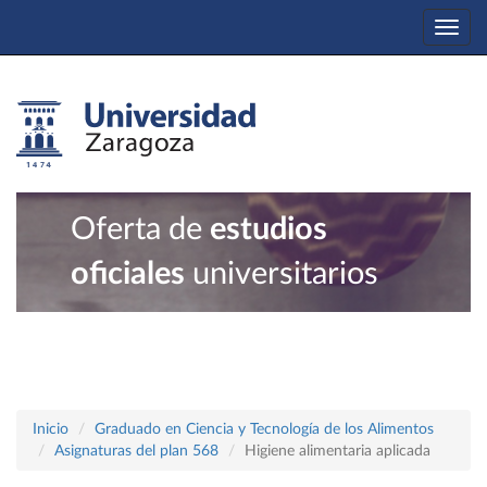
Togg
navi
Oferta de
estudios
oficiales
universitarios
Inicio
Graduado en Ciencia y Tecnología de los Alimentos
Asignaturas del plan 568
Higiene alimentaria aplicada