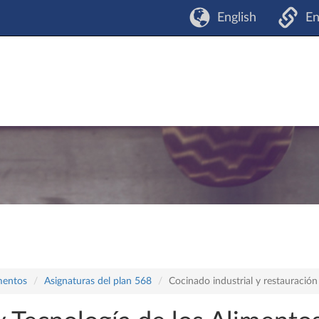
English
En
mentos
Asignaturas del plan 568
Cocinado industrial y restauración