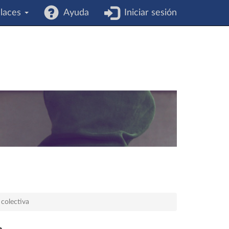
laces
Ayuda
Iniciar sesión
 colectiva