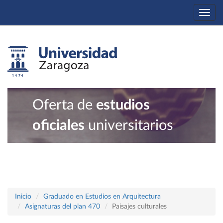
Togg
navi
Oferta de
estudios
oficiales
universitarios
Inicio
Graduado en Estudios en Arquitectura
Asignaturas del plan 470
Paisajes culturales