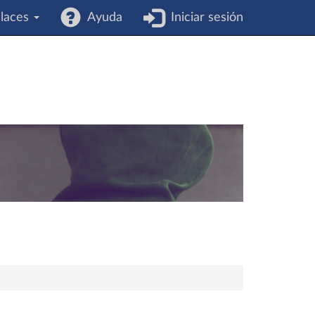
laces
Ayuda
Iniciar sesión