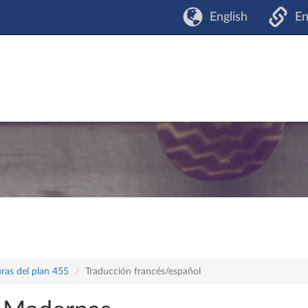
English
En
ras del plan 455
Traducción francés/español