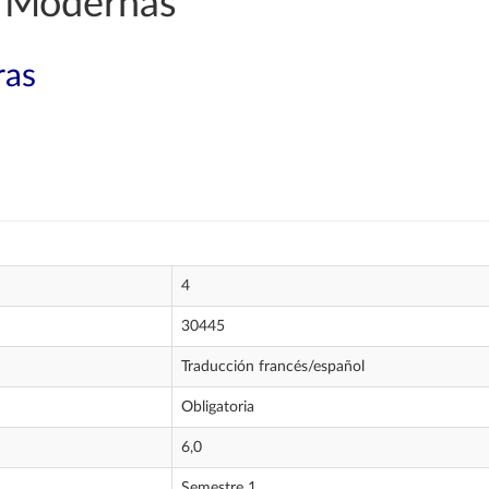
 Modernas
ras
4
30445
Traducción francés/español
Obligatoria
6,0
Semestre 1