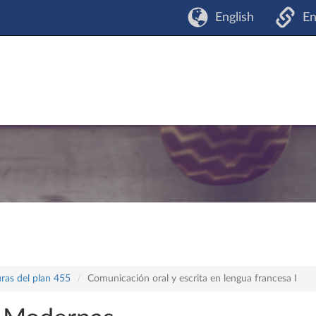
English
En
ras del plan 455
Comunicación oral y escrita en lengua francesa I