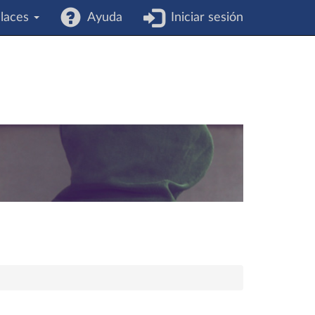
laces
Ayuda
Iniciar sesión