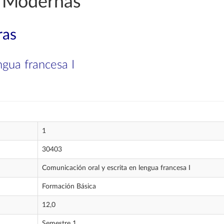
 Modernas
ras
ngua francesa I
1
30403
Comunicación oral y escrita en lengua francesa I
Formación Básica
12,0
Semestre 1