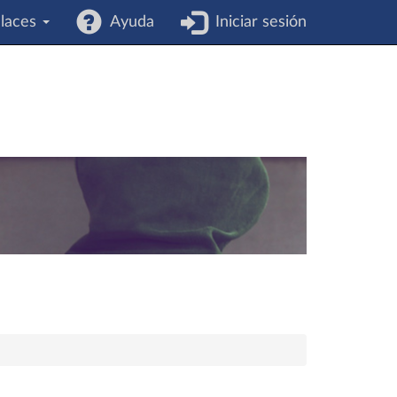
laces
Ayuda
Iniciar sesión