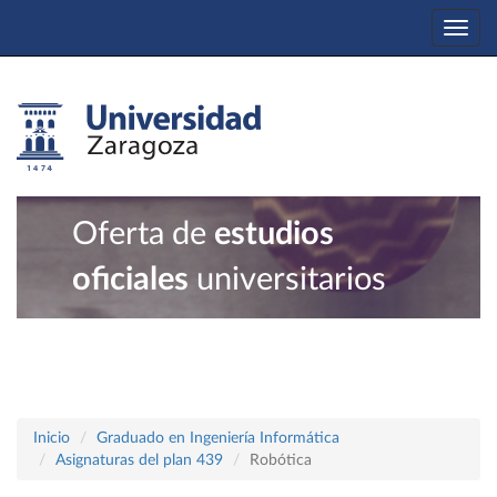
Togg
navi
Oferta de
estudios
oficiales
universitarios
Inicio
Graduado en Ingeniería Informática
Asignaturas del plan 439
Robótica