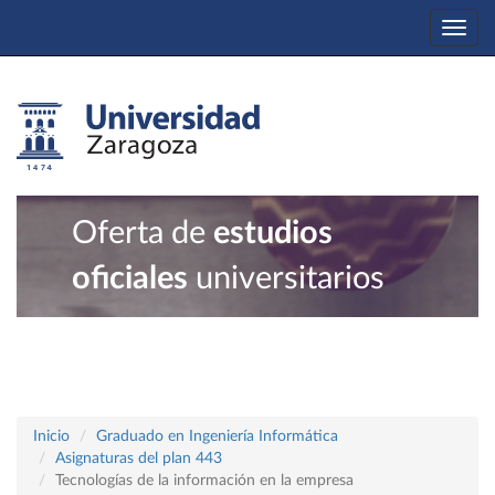
Togg
navi
Oferta de
estudios
oficiales
universitarios
Inicio
Graduado en Ingeniería Informática
Asignaturas del plan 443
Tecnologías de la información en la empresa