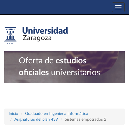
Togg
navi
Oferta de
estudios
oficiales
universitarios
Inicio
Graduado en Ingeniería Informática
Asignaturas del plan 439
Sistemas empotrados 2