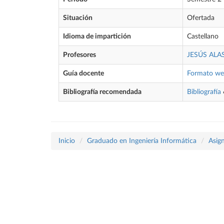
Situación
Ofertada
Idioma de impartición
Castellano
Profesores
JESÚS ALA
Guía docente
Formato w
Bibliografía recomendada
Bibliografía
Inicio
Graduado en Ingeniería Informática
Asig