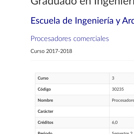
Graduado en Ingenierí
Escuela de Ingeniería y Ar
Procesadores comerciales
Curso 2017-2018
Curso
3
Código
30235
Nombre
Procesadore
Carácter
Créditos
6,0
Periodo
Semestre 2