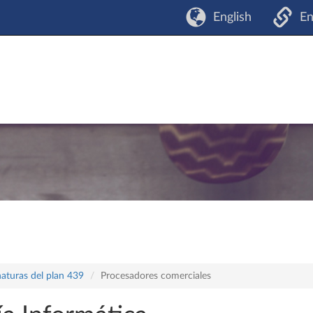
English
En
naturas del plan 439
Procesadores comerciales