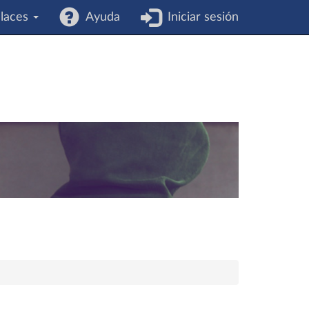
laces
Ayuda
Iniciar sesión