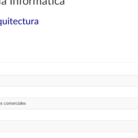
a Informática
quitectura
s comerciales