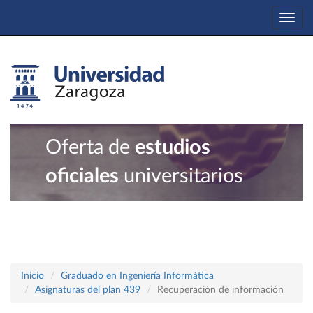
Togg
navi
Oferta de
estudios
oficiales
universitarios
Inicio
Graduado en Ingeniería Informática
Asignaturas del plan 439
Recuperación de información