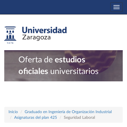
Togg
navi
Oferta de
estudios
oficiales
universitarios
Inicio
Graduado en Ingeniería de Organización Industrial
Asignaturas del plan 425
Seguridad Laboral