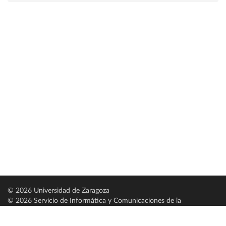
© 2026 Universidad de Zaragoza
© 2026 Servicio de Informática y Comunicaciones de la
Universidad de Zaragoza (
SICUZ
)
Universidad de Zaragoza