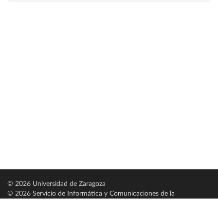
© 2026 Universidad de Zaragoza
© 2026 Servicio de Informática y Comunicaciones de la
Universidad de Zaragoza (
SICUZ
)
Universidad de Zaragoza