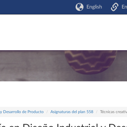
English
En
 y Desarrollo de Producto
Asignaturas del plan 558
Técnicas creati