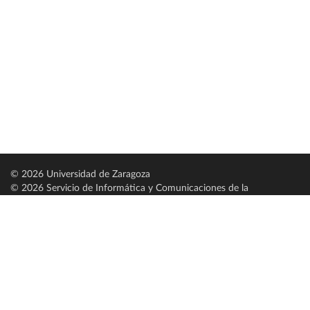
© 2026 Universidad de Zaragoza
© 2026 Servicio de Informática y Comunicaciones de la
Universidad de Zaragoza (
SICUZ
)
Universidad de Zaragoza
C/ Pedro Cerbuna, 12
ES-50009 Zaragoza
España / Spain
Tel: +34 976761000
ciu@unizar.es
Q-5018001-G