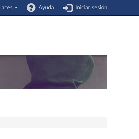
laces
Ayuda
Iniciar sesión