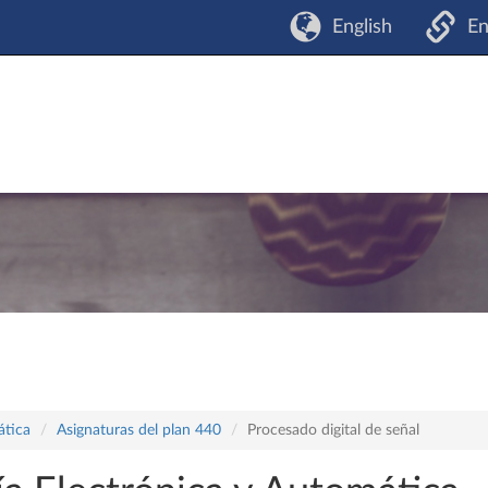
English
En
ática
Asignaturas del plan 440
Procesado digital de señal