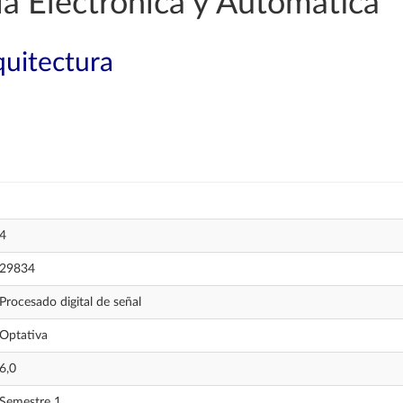
a Electrónica y Automática
quitectura
4
29834
Procesado digital de señal
Optativa
6,0
Semestre 1