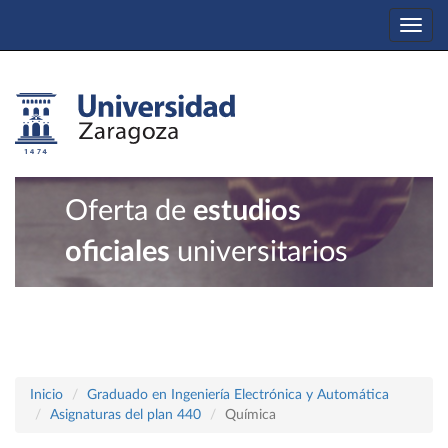
Togg
navi
Oferta de
estudios
oficiales
universitarios
Inicio
Graduado en Ingeniería Electrónica y Automática
Asignaturas del plan 440
Química