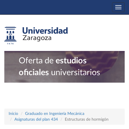
Togg
navi
Oferta de
estudios
oficiales
universitarios
Inicio
Graduado en Ingeniería Mecánica
Asignaturas del plan 434
Estructuras de hormigón