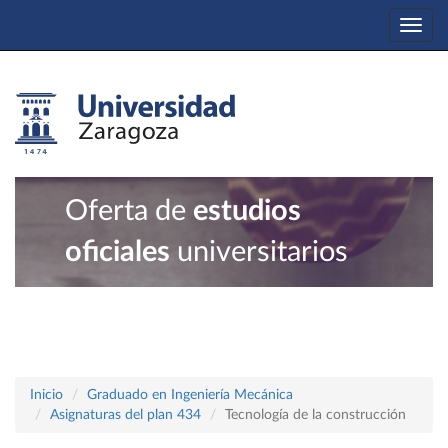
Togg
navi
Oferta de
estudios
oficiales
universitarios
Inicio
Graduado en Ingeniería Mecánica
Asignaturas del plan 434
Tecnología de la construcción