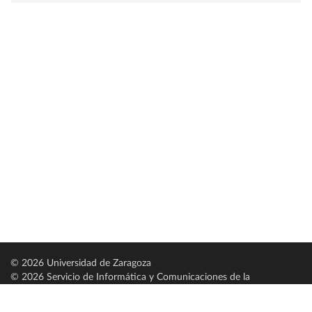
© 2026 Universidad de Zaragoza
© 2026 Servicio de Informática y Comunicaciones de la
Universidad de Zaragoza (
SICUZ
)
Universidad de Zaragoza