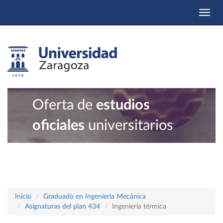
Togg
navi
Oferta de
estudios
oficiales
universitarios
Inicio
Graduado en Ingeniería Mecánica
Asignaturas del plan 434
Ingeniería térmica