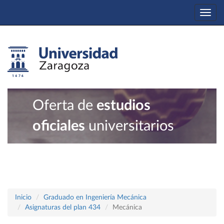
Togg
navi
Oferta de
estudios
oficiales
universitarios
Inicio
Graduado en Ingeniería Mecánica
Asignaturas del plan 434
Mecánica