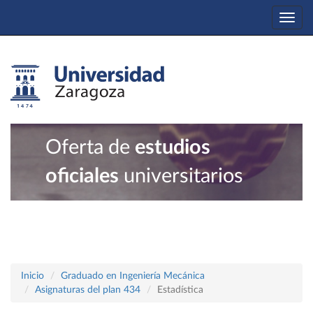
Togg
navi
Oferta de
estudios
oficiales
universitarios
Inicio
Graduado en Ingeniería Mecánica
Asignaturas del plan 434
Estadística