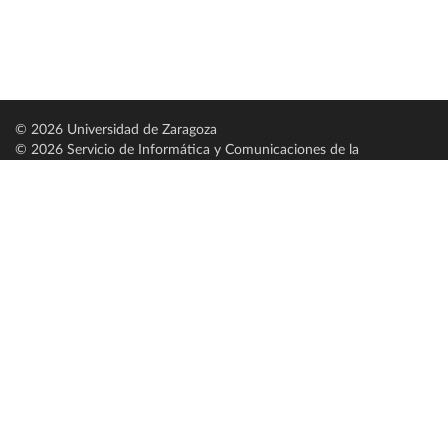
© 2026 Universidad de Zaragoza
© 2026 Servicio de Informática y Comunicaciones de la
Universidad de Zaragoza (
SICUZ
)
Universidad de Zaragoza
C/ Pedro Cerbuna, 12
ES-50009 Zaragoza
España / Spain
Tel: +34 976761000
ciu@unizar.es
Q-5018001-G
Servido por nodo: estudios
Aviso legal
|
Condiciones generales de uso
|
Política de privacidad