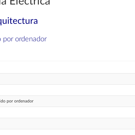
a Eléctrica
quitectura
do por ordenador
tido por ordenador