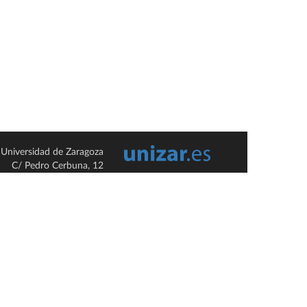
Universidad de Zaragoza
C/ Pedro Cerbuna, 12
ES-50009 Zaragoza
España / Spain
Tel: +34 976761000
ciu@unizar.es
Q-5018001-G