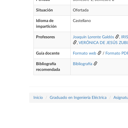
Situación
Ofertada
Idioma de
Castellano
impartición
Profesores
Joaquín Lorente Galdós
,
IRI
,
VERÓNICA DE JESÚS ZUB
Guía docente
Formato web
/
Formato PD
Bibliografía
Bibliografía
recomendada
Inicio
Graduado en Ingeniería Eléctrica
Asignatu