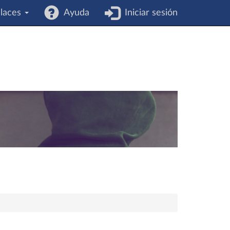
laces
Ayuda
Iniciar sesión